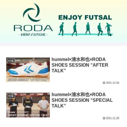
hummel×清水和也×RODA
特集
SHOES SESSION “AFTER
TALK”
2021.12.04
hummel×清水和也×RODA
特集
SHOES SESSION “SPECIAL
TALK”
2021.11.26