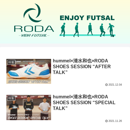
hummel×清水和也×RODA
特集
SHOES SESSION “AFTER
TALK”
2021.12.04
hummel×清水和也×RODA
特集
SHOES SESSION “SPECIAL
TALK”
2021.11.26