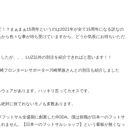
。
！？まぁまぁ15周年というのは2021年が全て15周年になる訳なの
れから色々な事が待ち受けていますから。どうか気長にお待ちいただ
ましたが、、、LUZ以外の別注を紹介できればと思います！！
l.と川崎フロンターレサポーター川崎華族さんとの別注も紹介しました
ルウェアがあります。ハッキリ言ってカオスです。
も絶対に捨てれないモノも多数あります。
6年フットサル全盛期に創業したRODA。僕は前職が日本一のフットサ
しれません。【日本一のフットサルショップ】という看板が無くなっ