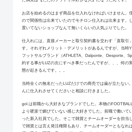
お店を始めるのはまず商品を仕入れなければいけません。僕
ので関係性は出来ていたのでモチロン仕入れは出来ます。しかし
置いてないショップなんて無いくらいの人気ぶりでした。
仕入れには、直接メーカーと取引契約書を交わす「直取引
す。それぞれメリット・デメリットがあるんですが、当時
フットサルブランド（ATHLETA、Dalponte、Despor
約する事がLUZの次にすべき事だったんですが、、、何の
態が起きるんです。。。
当時全くの無名だったLUZだけでの商売では歯が立たない。
んに仕入れさせてくださいと相談に行きました。
gol.は前職から大好きなブランドでした。本物のFOOTB
より硬派で媚びていない感じ大好きでした。前職で働いて
った新入社員でした。そこで雑貨とチームオーダーを担当し
で雑貨とは言え発注権限もあり、チームオーダーともなれば