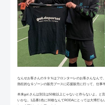
なんせお客さんの９９％はフロンターレのお客さんなんで
熱狂的なＧゾーンの販売ブースに応援販売に行って、仕事
本来gol.さんは別注は50枚以上じゃないと作らないよ。
いかな。1品番1色に30枚なんてRODAにとっては大博打