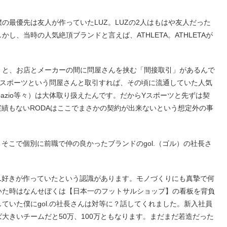
の最優先は友人が作っていたLUZ。LUZの2人はもはや友人だった
、当時の人気絶頂ブランドと言えば、ATHLETA。ATHLETAが
」と、お店とメーカーの間に問屋さんを挟む「間接取引」があるんで
Yスポーツという問屋さんと取引すれば、その頃に流通していた人気
te、Spazio等々）は大体取り扱えたんです。だからYスポーツと先ずは契
実績もないRODAはここでまさかの契約が出来ないという想定外の事
そこで個別に前職で仲の良かったブランドのgol.（ゴル）の社長さ
ALL好きが作っていたという認識があります。モノづくりにも真摯で何
いた時はなんせぼくは【日本一のフットサルショップ】の看板を背負
ていた僕にgol.の社長さんは対等に？話してくれました。新入社員
大きいチームだと50万、100万ともなります。まだまだ若造だった