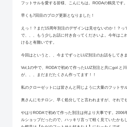
フットサルを愛する皆様、こんにちは。RODAの鶴見です
早くも7回目のブログ更新となりました！
えっ！？まだ15周年別注のデザインは見せないのか！？って
で、、、もう少しお話に付き合ってくださいよ。今年はこ
けると有難いです。
今回はというと、、今までずっとLUZ別注のお話をしてき
Vol,1の中で、RODAで初めて作ったLUZ別注と共にgo
が、、、まだまだたくさん作ってます！！
私のクローゼットには皆さんと同じように大量のフットサ
奥さんにモチロン、早く処分してと言われますが、それで
やはりRODAで初めて作った別注は何より大事です。200
ルショップだったので、ハッキリ言って軽く見ていたかも
た鶴見は【ただのフットサル好きな人】になったんです。