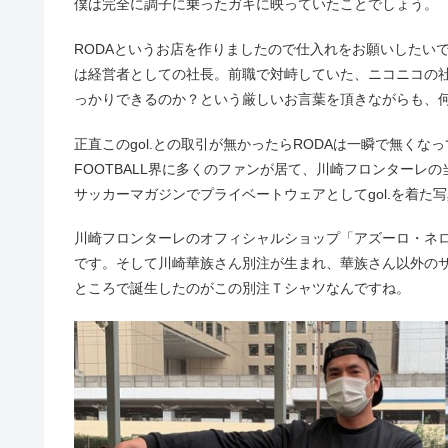
僕は完全に調子に乗ったガキに映っていたことでしょう。
RODAというお店を作りましたので仕入れをお願いしたいで
は経営者としての社長。前職で対峙していた、ニコニコの
っかりできるのか？という厳しいお言葉を頂きながらも、
正直このgol.との取引が無かったらRODAは一瞬で無くなっ
FOOTBALL界に多くのファンが居て、川崎フロンターレの
サッカーマガジンでプライベートウェアとしてgol.を着た
川崎フロンターレのオフィシャルショップ「アズーロ・ネロ」
です。そして川崎華族さん別注が生まれ、華族さん以外のサ
ところで誕生したのがこの別注Ｔシャツなんですね。