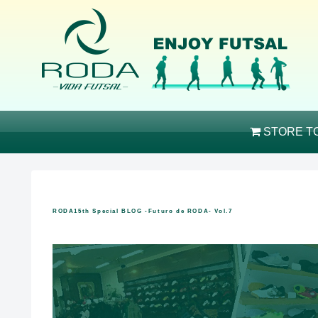
STORE T
RODA15th Special BLOG -Futuro de RODA- Vol.7