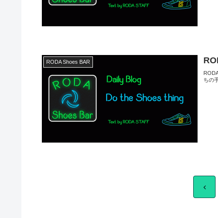
RO
RODA Shoes BAR
ROD
ちの
前
へ