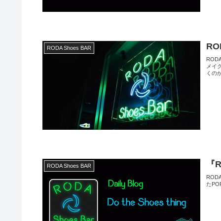
RO
RODA Shoes BAR
ROD
メイ
くの
『R
RODA Shoes BAR
ROD
たPO