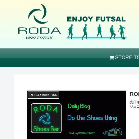
STORE T
ROD
RODA Shoes BAR
先日オ
ジュ