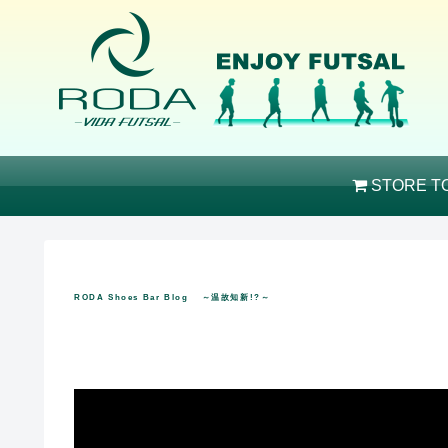
STORE T
RODA Shoes Bar Blog ～温故知新!?～