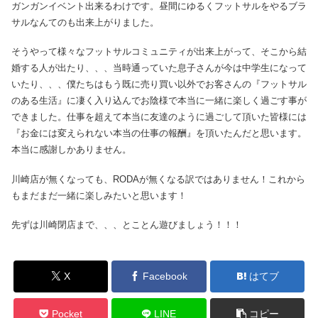
ガンガンイベント出来るわけです。昼間にゆるくフットサルをやるブラ
サルなんてのも出来上がりました。
そうやって様々なフットサルコミュニティが出来上がって、そこから結
婚する人が出たり、、、当時通っていた息子さんが今は中学生になって
いたり、、、僕たちはもう既に売り買い以外でお客さんの『フットサル
のある生活』に凄く入り込んでお陰様で本当に一緒に楽しく過ごす事が
できました。仕事を超えて本当に友達のように過ごして頂いた皆様には
『お金には変えられない本当の仕事の報酬』を頂いたんだと思います。
本当に感謝しかありません。
川崎店が無くなっても、RODAが無くなる訳ではありません！これから
もまだまだ一緒に楽しみたいと思います！
先ずは川崎閉店まで、、、とことん遊びましょう！！！
X
Facebook
はてブ
Pocket
LINE
コピー