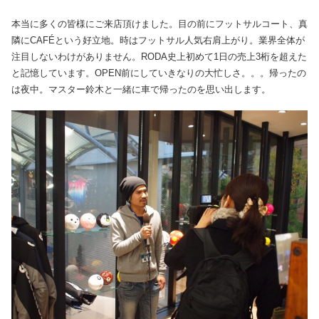
本当に多くの皆様にご来店頂けました。目の前にフットサルコート、真
隣にCAFÉという好立地。時はフットサル人気右肩上がり。業界全体が
注目しないわけがありません。RODA史上初めて1日の売上3桁を超えた
と記憶しています。OPEN前にしていきなりの大忙しさ。。。帰ったの
は夜中。マスター鈴木と一緒に車で帰ったのを思い出します。