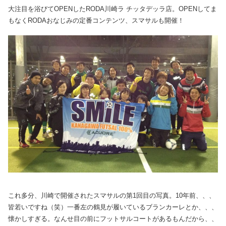
大注目を浴びてOPENしたRODA川崎ラ チッタデッラ店。OPENしてま
もなくRODAおなじみの定番コンテンツ、スマサルも開催！
これ多分、川崎で開催されたスマサルの第1回目の写真。10年前、、、
皆若いですね（笑）一番左の鶴見が履いているブランカーレとか、、、
懐かしすぎる。なんせ目の前にフットサルコートがあるもんだから、、