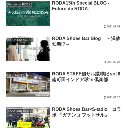
RODA15th Special BLOG -
Futuro de RODA
Futuro de RODA-
2021.03.03
RODA Shoes Bar Blog ～温故
RODA Shoes BAR
知新!?～
2021.02.28
RODA STAFF個サル蹴球記 vol.6
個サル蹴球記
南町田インドア球’ｓ倶楽部
2021.02.25
RODA Shoes Bar×S-tadio コラ
RODA Shoes BAR
ボ 『ガチンコ フットサル』