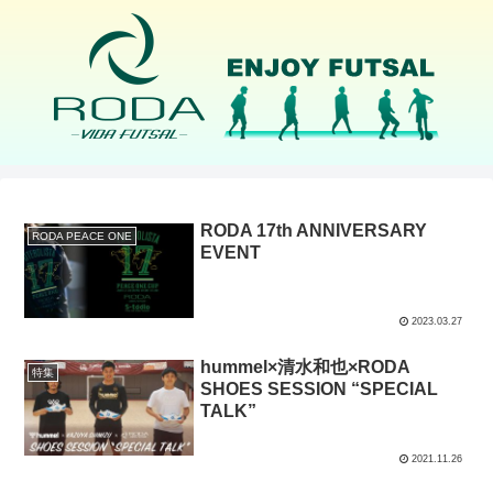
RODA 17th ANNIVERSARY
RODA PEACE ONE
EVENT
2023.03.27
hummel×清水和也×RODA
特集
SHOES SESSION “SPECIAL
TALK”
2021.11.26